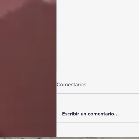
Comentarios
Escribir un comentario...
Del solsticio a San Juan: la
noche mágica que conecta