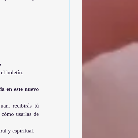
o
el boletín.
da en este nuevo 
an. recibirás tú 
 cómo usarlas de 
al y espiritual. 