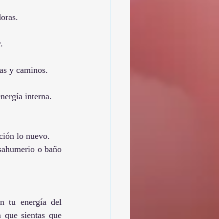
doras.
.
has y caminos.
energía interna.
nción lo nuevo.
 sahumerio o baño
n tu energía del 
 que sientas que 