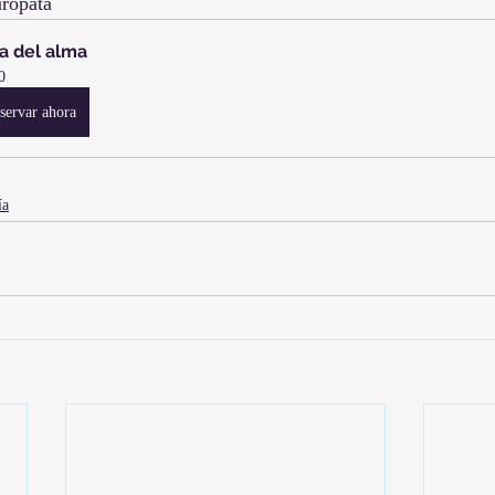
urópata
a del alma
0
servar ahora
ía