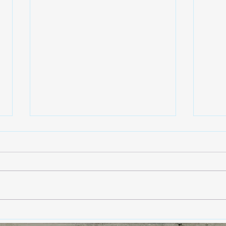
2025: El Año 9 -Cierre de
La i
Ciclos y Transformación
con 