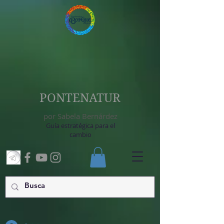
PONTENATUR
por Sabela Bernárdez
Guía estratégica para el
cambio