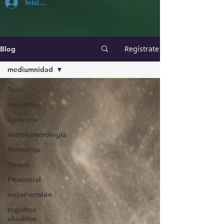
Inicia Sesión
Regístrate
Blog
mediumnidad
Todo
Ancestros
Consejos
Astronumerología
Memorias
Dones
Presencial
mejor versión
registros
akashico