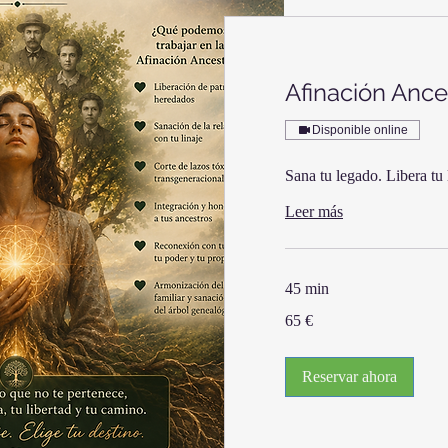
Afinación Ance
Disponible online
Sana tu legado. Libera tu 
Leer más
45 min
65
65 €
euros
Reservar ahora