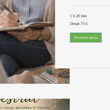
1 h 20 min
Desde
Desde 75 €
75
euros
Reservar ahora