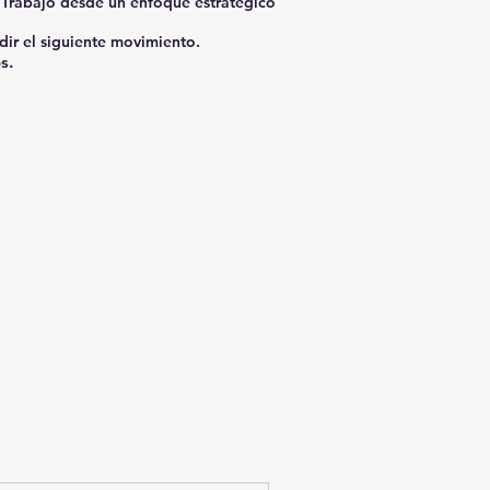
 Trabajo desde un enfoque estratégico
dir el siguiente movimiento.
os.