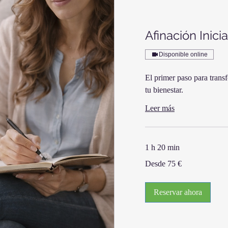
Afinación Inici
Disponible online
El primer paso para trans
tu bienestar.
Leer más
1 h 20 min
Desde
Desde 75 €
75
euros
Reservar ahora