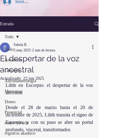
Inicia Sesión
Entrada
Todo
Sabela B.
Todo
3 may 2025
2 min de lectura
El despertar de la voz
Ancestros
ancestral
Consejos
Actualizado:
22 jun 2025
Astronumerología
Lilith en Escorpio: el despertar de la voz 
Memorias
ancestral
Dones
Desde el 28 de marzo hasta el 20 de 
Presencial
diciembre de 2025, Lilith transita el signo de 
Escorpio, y con su paso se abre un portal 
mejor versión
profundo, visceral, transformador.
registros akashico