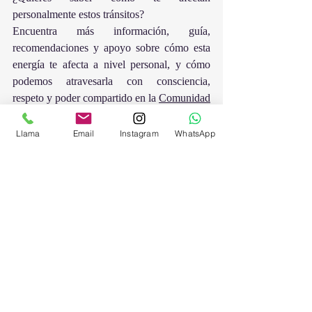
personalmente estos tránsitos?
Encuentra más información, guía, 
recomendaciones y apoyo sobre cómo esta 
energía te afecta a nivel personal, y cómo 
podemos atravesarla con consciencia, 
respeto y poder compartido en la 
Comunidad
o en sesión personal.
Llama
Email
Instagram
WhatsApp
¿Quieres más contenido como 
este?
Suscríbete al boletín
 y llévate de regalo 
la guía 
"10 pasos para cuidar tu energía"
.
Guía del alma