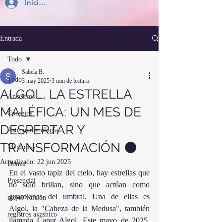
Inicia Sesión
Entrada
Todo
Sabela B.
Todo
3 may 2025
3 min de lectura
ALGOL, LA ESTRELLA
Ancestros
MALÉFICA: UN MES DE
Consejos
DESPERTAR Y
Astronumerología
TRANSFORMACIÓN 🌑
Memorias
Actualizado:
22 jun 2025
Dones
En el vasto tapiz del cielo, hay estrellas que 
Presencial
no solo brillan, sino que actúan como 
guardianas del umbral. Una de ellas es 
mejor versión
Algol, la "Cabeza de la Medusa", también 
registros akashico
llamada Caput Algol. Este mayo de 2025, 