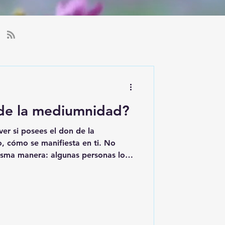
 de la mediumnidad?
er si posees el don de la
isma manera: algunas personas lo
otras por la voz, los sueños, la
ta revela por dónde tu alma percibe
antes de mirar los astros, puedes
 Responde con sinceridad al test Si
de estas, es muy probable que ya