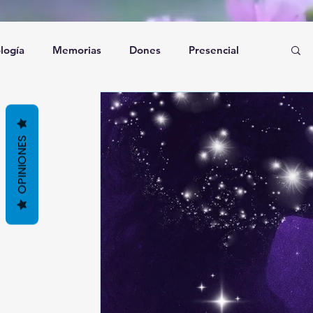
logía
Memorias
Dones
Presencial
umnidad
OPINIONES