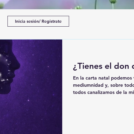
Inicia sesión/ Regístrate
¿Tienes el don
En la carta natal podemos v
mediumnidad y, sobre todo, cómo se manifiesta en ti. No
todos canalizamos de la m
hacen a través del cuerpo, 
intuición o el arte. Tu car
el lenguaje invisible. Pero 
hacerte algunas preguntas.
contestas que sí a varias 