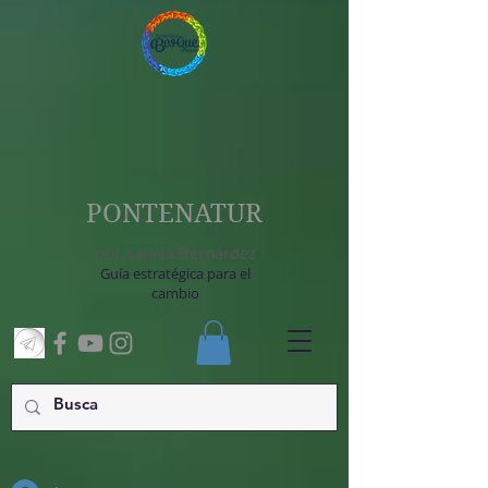
PONTENATUR
por Sabela Bernárdez
Guía estratégica para el
cambio