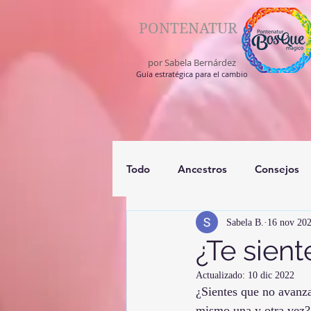
PONTENATUR
por Sabela Bernárdez
Guía estratégica para el cambio
Todo
Ancestros
Consejos
Sabela B.
16 nov 20
registros akashico
medium
¿Te sien
Actualizado:
10 dic 2022
¿Sientes que no avanza
mismo una y otra vez? 