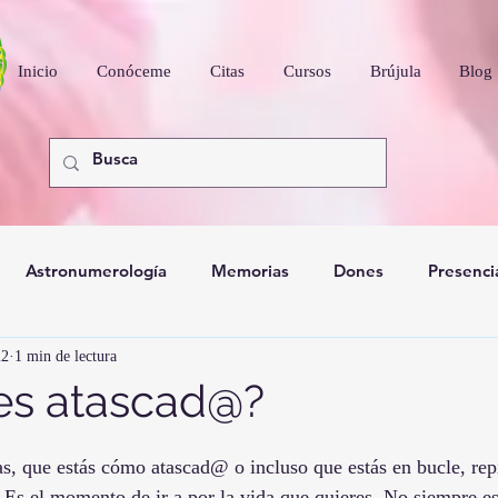
Inicio
Conóceme
Citas
Cursos
Brújula
Blog
Astronumerología
Memorias
Dones
Presenci
22
1 min de lectura
nidad
tes atascad@?
s, que estás cómo atascad@ o incluso que estás en bucle, repi
Es el momento de ir a por la vida que quieres. No siempre es