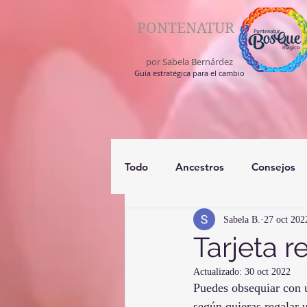
PONTENATUR
por Sabela Bernárdez
Guía estratégica para el cambio
Todo
Ancestros
Consejos
Sabela B.
27 oct 202
registros akashico
medium
Tarjeta r
Actualizado:
30 oct 2022
Puedes obsequiar con un
según quieras regalar u