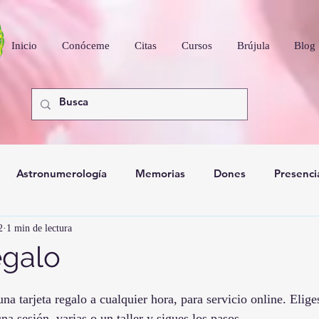
Inicio
Conóceme
Citas
Cursos
Brújula
Blog
Astronumerología
Memorias
Dones
Presenci
2
1 min de lectura
nidad
egalo
a tarjeta regalo a cualquier hora, para servicio online. Elige
na sesión, varias o un taller y sigues los pasos. 