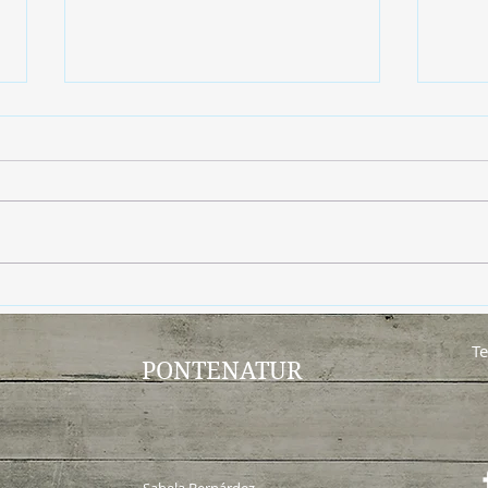
Adiós insectos… sin
El s
pesticidas
bien
Te
PONTENATUR