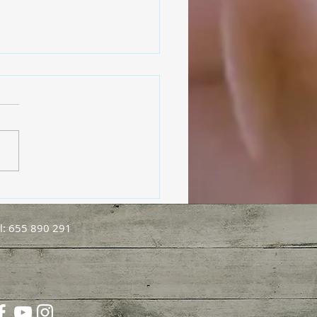
ol, nuestro aliado en el
estar
l: 655 890 291