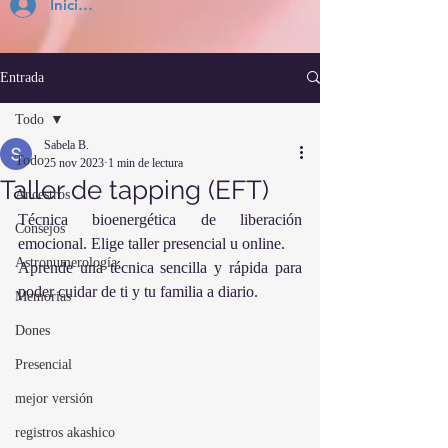
Inicia Sesión
Entrada
Todo
Sabela B.
Todo
25 nov 2023
1 min de lectura
Taller de tapping (EFT)
Ancestros
Técnica bioenergética de liberación 
Consejos
emocional. Elige taller presencial u online.
Astronumerología
Aprende una técnica sencilla y rápida para 
poder cuidar de ti y tu familia a diario.
Memorias
Dones
Presencial
mejor versión
registros akashico