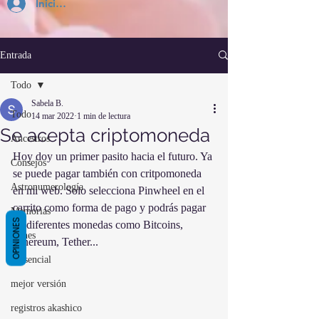
Inicia Sesión
Entrada
Todo
Sabela B.
Todo
14 mar 2022
1 min de lectura
Se acepta criptomoneda
Ancestros
Hoy doy un primer pasito hacia el futuro. Ya 
Consejos
se puede pagar también con critpomoneda 
Astronumerología
en mi web. Solo selecciona Pinwheel en el 
carrito como forma de pago y podrás pagar 
Memorias
OPINIONES
en diferentes monedas como Bitcoins, 
Dones
Ethereum, Tether...
Presencial
mejor versión
registros akashico