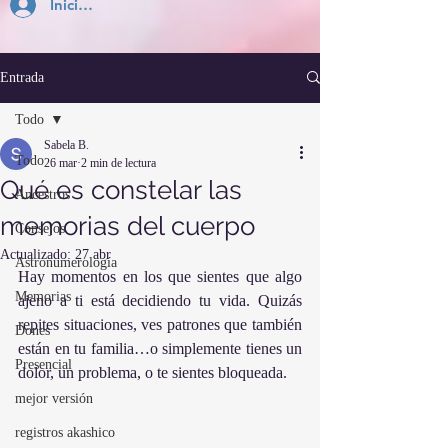
Inicia Sesión
Entrada
Todo
Sabela B.
Todo
26 mar
2 min de lectura
Qué es constelar las
Ancestros
memorias del cuerpo
Consejos
Actualizado:
27 abr
Astronumerología
Hay momentos en los que sientes que algo 
Memorias
ajeno a ti está decidiendo tu vida. Quizás 
repites situaciones, ves patrones que también 
Dones
están en tu familia…o simplemente tienes un 
Presencial
dolor, un problema, o te sientes bloqueada.
mejor versión
registros akashico