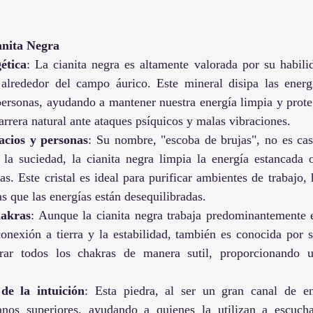
anita Negra
ética
: La cianita negra es altamente valorada por su habilid
 alrededor del campo áurico. Este mineral disipa las energí
personas, ayudando a mantener nuestra energía limpia y prote
rrera natural ante ataques psíquicos y malas vibraciones.
acios y personas
: Su nombre, "escoba de brujas", no es casu
la suciedad, la cianita negra limpia la energía estancada o
s. Este cristal es ideal para purificar ambientes de trabajo, 
s que las energías están desequilibradas.
hakras
: Aunque la cianita negra trabaja predominantemente en
nexión a tierra y la estabilidad, también es conocida por s
brar todos los chakras de manera sutil, proporcionando u
de la intuición
: Esta piedra, al ser un gran canal de ener
nos superiores, ayudando a quienes la utilizan a escuchar