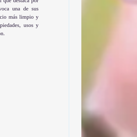
 que destaca por 
voca una de sus 
cio más limpio y 
piedades, usos y 
ón.