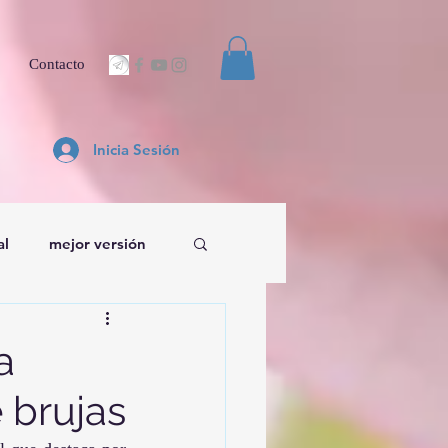
Contacto
Inicia Sesión
al
mejor versión
a
 brujas