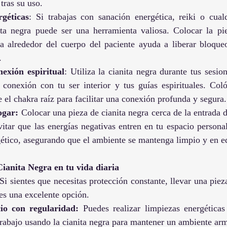
tras su uso.
rgéticas
: Si trabajas con sanación energética, reiki o cualq
nita negra puede ser una herramienta valiosa. Colocar la pie
a alrededor del cuerpo del paciente ayuda a liberar bloqueo
.
exión espiritual
: Utiliza la cianita negra durante tus sesio
 conexión con tu ser interior y tus guías espirituales. Col
 el chakra raíz para facilitar una conexión profunda y segura.
ogar:
 Colocar una pieza de cianita negra cerca de la entrada de
itar que las energías negativas entren en tu espacio persona
ético, asegurando que el ambiente se mantenga limpio y en eq
ianita Negra en tu vida diaria
 Si sientes que necesitas protección constante, llevar una pieza
es una excelente opción.
io con regularidad:
 Puedes realizar limpiezas energéticas 
trabajo usando la cianita negra para mantener un ambiente ar