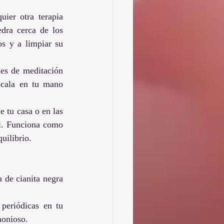
uier otra terapia 
dra cerca de los 
s y a limpiar su 
nes de meditación 
ócala en tu mano 
 tu casa o en las 
l. Funciona como 
uilibrio.
 de cianita negra 
periódicas en tu 
monioso.