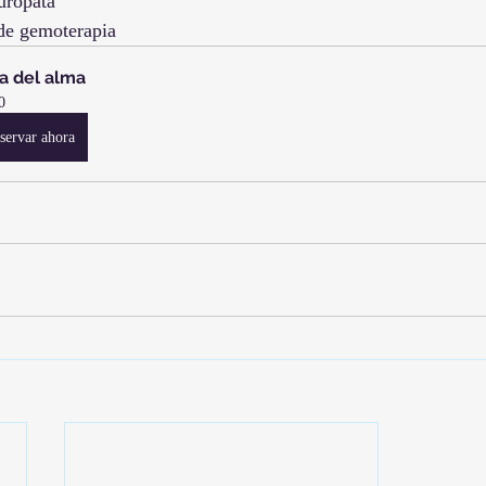
urópata
de gemoterapia
a del alma
0
servar ahora