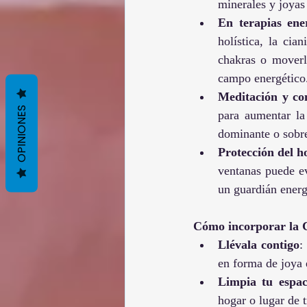
minerales y joyas 
En terapias ene
holística, la cia
chakras o moverl
campo energético
Meditación y con
OPINIONES
para aumentar la
dominante o sobre
Protección del h
ventanas puede ev
un guardián energ
Cómo incorporar la C
Llévala contigo
:
en forma de joya 
Limpia tu espac
hogar o lugar de 