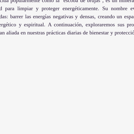
ocida popularmente como la "escoba de brujas", es un mineral
d para limpiar y proteger energéticamente. Su nombre e
das: barrer las energías negativas y densas, creando un espa
rgético y espiritual. A continuación, exploraremos sus pro
n aliada en nuestras prácticas diarias de bienestar y protecci