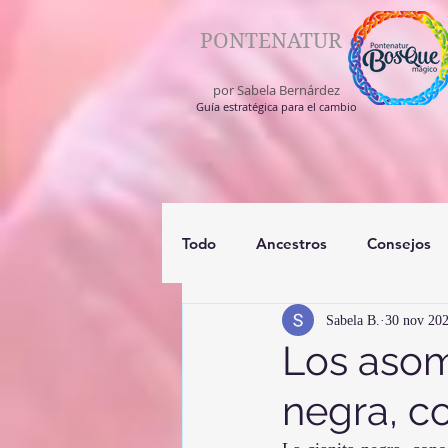
PONTENATUR
por Sabela Bernárdez
Guía estratégica para el cambio
Todo
Ancestros
Consejos
Sabela B.
30 nov 20
registros akashico
medium
Los asom
negra, c