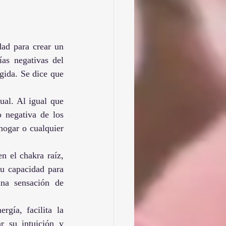
ad para crear un 
as negativas del 
gida. Se dice que 
al. Al igual que 
 negativa de los 
hogar o cualquier 
 el chakra raíz, 
u capacidad para 
na sensación de 
gía, facilita la 
 su intuición y 