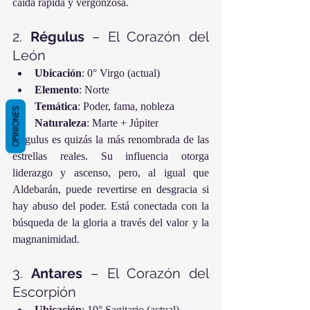
caída rápida y vergonzosa.
2. 
Régulus
 – El Corazón del 
León
Ubicación
: 0° Virgo (actual)
Elemento
: Norte
Temática
: Poder, fama, nobleza
OPINIONES
Naturaleza
: Marte + Júpiter
Régulus es quizás la más renombrada de las 
estrellas reales. Su influencia otorga 
liderazgo y ascenso, pero, al igual que 
Aldebarán, puede revertirse en desgracia si 
hay abuso del poder. Está conectada con la 
búsqueda de la gloria a través del valor y la 
magnanimidad.
3. 
Antares
 – El Corazón del 
Escorpión
Ubicación
: 10° Sagitario (actual)