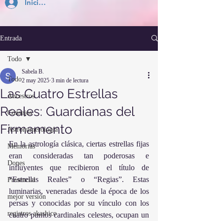
Inicia Sesión
Entrada
Todo
Sabela B.
Todo
2 may 2025
3 min de lectura
Las Cuatro Estrellas
Ancestros
Reales: Guardianas del
Consejos
Firmamento
Astronumerología
En la astrología clásica, ciertas estrellas fijas 
Memorias
eran consideradas tan poderosas e 
Dones
influyentes que recibieron el título de 
“Estrellas Reales” o “Regias”. Estas 
Presencial
luminarias, veneradas desde la época de los 
mejor versión
persas y conocidas por su vínculo con los 
registros akashico
cuatro puntos cardinales celestes, ocupan un 