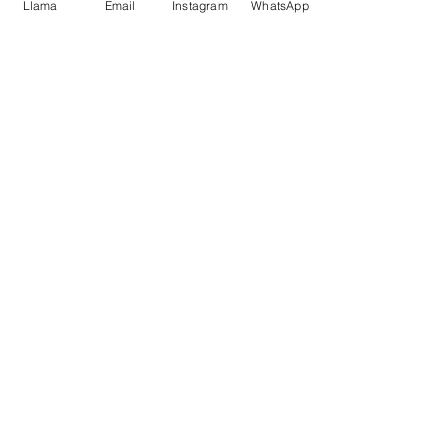
Llama
Email
Instagram
WhatsApp
Entradas recientes
Ver todo
2 comentarios