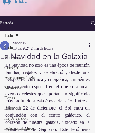
Inicia Sesión
Entrada
Todo
Sabela B.
Todo
13 dic 2024
2 min de lectura
La Navidad en la Galaxia
Ancestros
La Navidad no solo es una época de reunión 
Consejos
familiar, regalos y celebración; desde una 
Astronumerología
perspectiva cósmica y energética, también es 
un momento especial en el que se alinean 
Memorias
eventos celestes que aportan un significado 
Dones
más profundo a esta época del año. Entre el 
16 y el 22 de diciembre, el Sol entra en 
Presencial
conjunción con el centro galáctico, el 
mejor versión
corazón de nuestra galaxia, ubicado en la 
registros akashico
constelación de Sagitario. Este fenómeno 