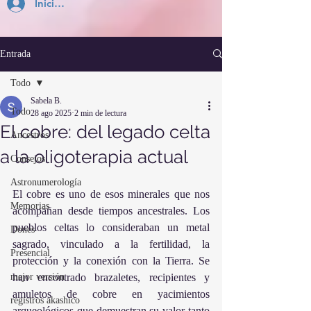
Inicia Sesión
Entrada
Todo
Sabela B.
Todo
28 ago 2025
2 min de lectura
El cobre: del legado celta
Ancestros
a la oligoterapia actual
Consejos
Astronumerología
El cobre es uno de esos minerales que nos 
Memorias
acompañan desde tiempos ancestrales. Los 
pueblos celtas lo consideraban un metal 
Dones
sagrado, vinculado a la fertilidad, la 
Presencial
protección y la conexión con la Tierra. Se 
mejor versión
han encontrado brazaletes, recipientes y 
amuletos de cobre en yacimientos 
registros akashico
arqueológicos que demuestran su valor tanto 