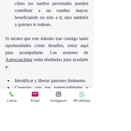
cómo tus sueños personales pueden 
contribuir a un cambio mayor, 
beneficiando no solo a ti, sino también 
a quienes te rodean.
Si sientes que este tránsito trae consigo tanto 
oportunidades como desafíos, estoy aquí 
para acompañarte. Las sesiones de 
Astrocoaching
 están diseñadas para ayudarte 
a:
Identificar y liberar patrones limitantes.
Conectar con tus potencialidades y 
alinearte con tus metas.
Llama
Email
Instagram
WhatsApp
Navegar las energías cósmicas de este 
ciclo con claridad y propósito.
Este es el momento de soñar, pero también 
de actuar. Permíteme ser el puente que te 