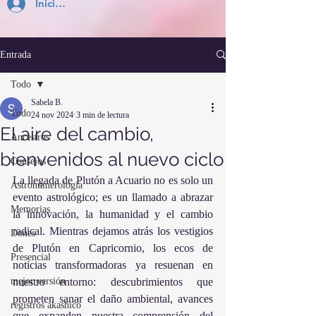
Inicia Sesión
Entrada
Todo
Sabela B.
Todo
24 nov 2024
3 min de lectura
El aire del cambio,
Ancestros
bienvenidos al nuevo ciclo
Consejos
La llegada de Plutón a Acuario no es solo un 
Astronumerología
evento astrológico; es un llamado a abrazar 
Memorias
la innovación, la humanidad y el cambio 
radical. Mientras dejamos atrás los vestigios 
Dones
de Plutón en Capricornio, los ecos de 
Presencial
noticias transformadoras ya resuenan en 
mejor versión
nuestro entorno: descubrimientos que 
prometen sanar el daño ambiental, avances 
registros akashico
que expanden nuestra comprensión del 