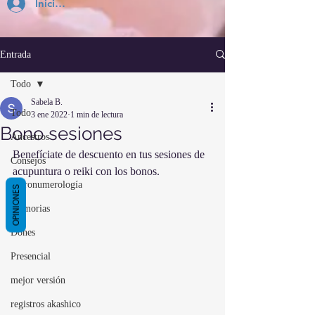
Inicia Sesión
Entrada
Todo
Sabela B.
Todo
3 ene 2022
1 min de lectura
Bono sesiones
Ancestros
Benefíciate de descuento en tus sesiones de 
Consejos
acupuntura o reiki con los bonos.
Astronumerología
OPINIONES
Memorias
Dones
Presencial
mejor versión
registros akashico