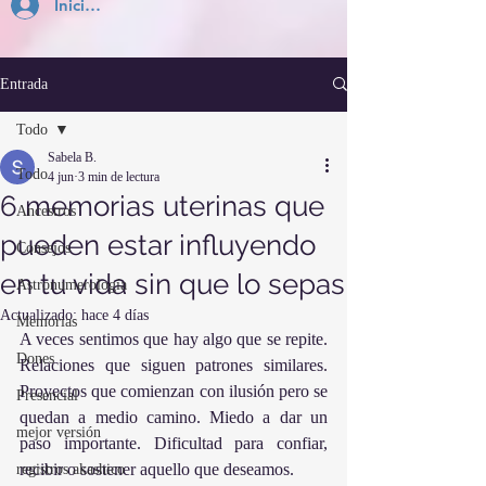
Inicia Sesión
Entrada
Todo
Sabela B.
Todo
4 jun
3 min de lectura
6 memorias uterinas que
Ancestros
pueden estar influyendo
Consejos
en tu vida sin que lo sepas
Astronumerología
Actualizado:
hace 4 días
Memorias
A veces sentimos que hay algo que se repite. 
Dones
Relaciones que siguen patrones similares. 
Proyectos que comienzan con ilusión pero se 
Presencial
quedan a medio camino. Miedo a dar un 
mejor versión
paso importante. Dificultad para confiar, 
recibir o sostener aquello que deseamos.
registros akashico