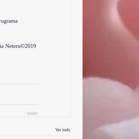
rograma
apia Neteru©2019 
Ver todo