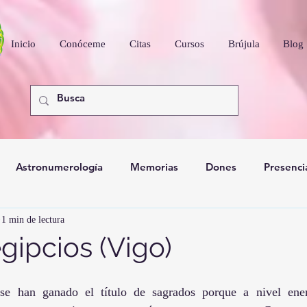
Inicio
Conóceme
Citas
Cursos
Brújula
Blog
Astronumerología
Memorias
Dones
Presenci
1 min de lectura
nidad
gipcios (Vigo)
 se han ganado el título de sagrados porque a nivel energ