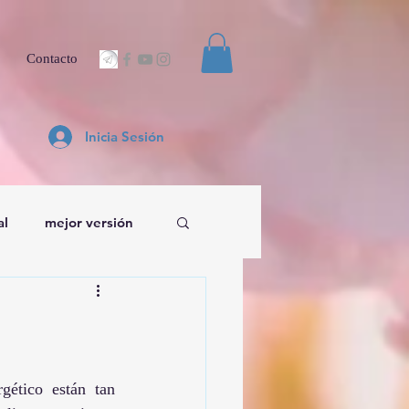
Contacto
Inicia Sesión
al
mejor versión
ético están tan 