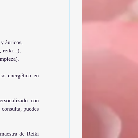
 y áuricos, 
reiki...), 
impieza). 
so energético en 
rsonalizado con 
 consulta, puedes 
maestra de Reiki 