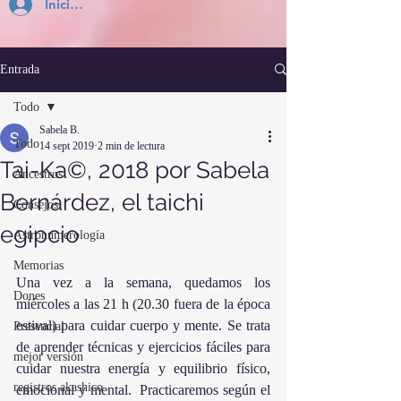
Inicia Sesión
Entrada
Todo
Sabela B.
Todo
14 sept 2019
2 min de lectura
Tai-Ka©, 2018 por Sabela
Ancestros
Bernárdez, el taichi
Consejos
egipcio
Astronumerología
Memorias
Una vez a la semana, quedamos los 
Dones
miércoles a las 21 h (20.30 fuera de la época 
estival) para cuidar cuerpo y mente. Se trata 
Presencial
de aprender técnicas y ejercicios fáciles para 
mejor versión
cuidar nuestra energía y equilibrio físico, 
registros akashico
emocional y mental.  Practicaremos según el 