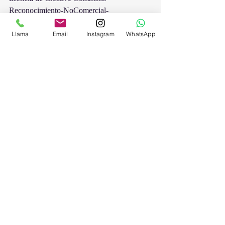
Reconocimiento-NoComercial-
SinObraDerivada 4.0 Internacional.
Llama
Email
Instagram
WhatsApp
Entradas recientes
Ver todo