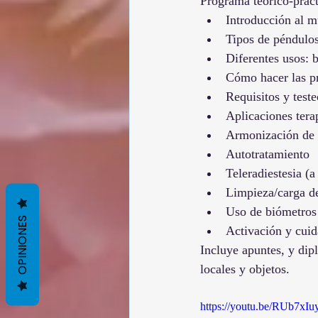
Programa teórico-práct
‌Introducción al m
‌Tipos de péndulos
‌Diferentes usos:
‌Cómo hacer las p
‌Requisitos y test
‌Aplicaciones ter
‌Armonización de 
‌Autotratamiento
‌Teleradiestesia (a
‌Limpieza/carga de
OPINIONES
Activación y cuid
Incluye apuntes, y dip
locales y objetos. 
https://youtu.be/RUb7xI