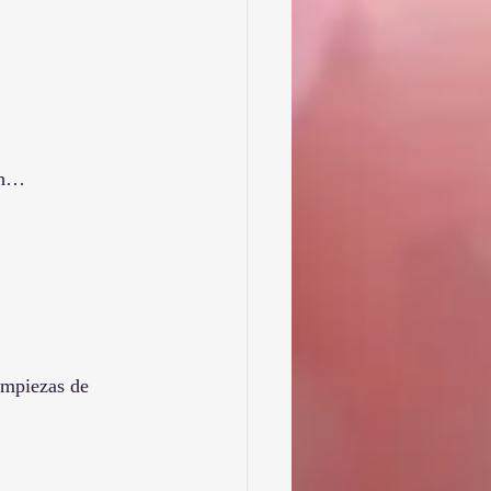
ach…
impiezas de 