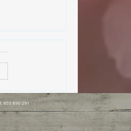
ol, nuestro aliado en el
estar
l: 655 890 291