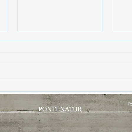
Adiós insectos… sin
El s
pesticidas
bien
Te
PONTENATUR