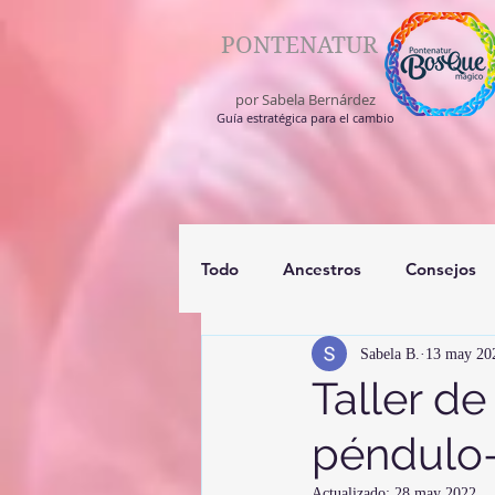
PONTENATUR
por Sabela Bernárdez
Guía estratégica para el cambio
Todo
Ancestros
Consejos
Sabela B.
13 may 20
registros akashico
medium
Taller de
péndulo-
Actualizado:
28 may 2022