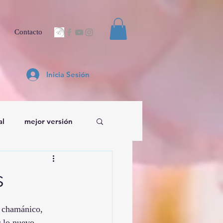
Contacto
Inicia Sesión
al
mejor versión
s
o chamánico, 
r lo nuevo.