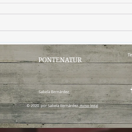
Adiós insectos… sin
El s
pesticidas
bien
Te
PONTENATUR
Sabela Bernárdez
© 2020 por Sabela Bernárdez.
Aviso legal