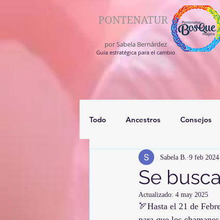
PONTENATUR
por Sabela Bernárdez
Guía estratégica para el cambio
Todo
Ancestros
Consejos
Sabela B.
9 feb 2024
registros akashico
medium
Se busca
Actualizado:
4 may 2025
🏹Hasta el 21 de Febre
para que los chamanes 