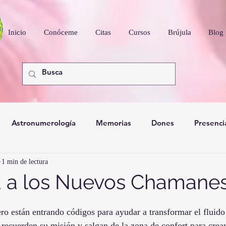
Inicio
Conóceme
Citas
Cursos
Brújula
Blog
Astronumerología
Memorias
Dones
Presenci
1 min de lectura
nidad
 a los Nuevos Chamane
ro están entrando códigos para ayudar a transformar el fluid
recuerden su misión y salgan de la zona de confort para crea