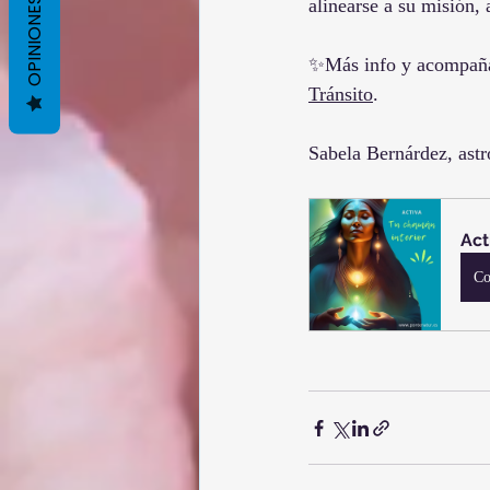
OPINIONES
alinearse a su misión,
✨Más info y acompaña
Tránsito
.
Sabela Bernárdez, ast
Act
Co