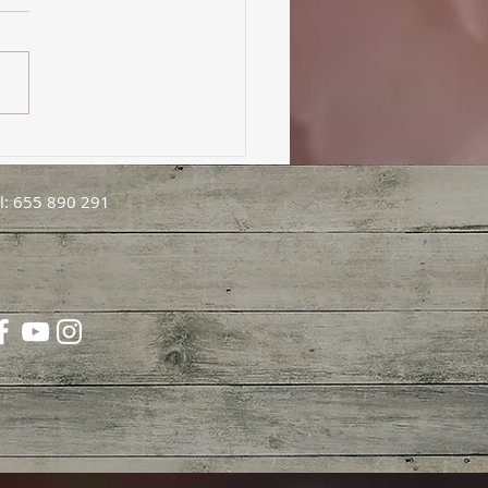
ol, nuestro aliado en el
estar
l: 655 890 291