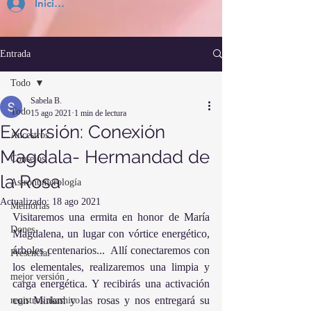
Inicia Sesión
Entrada
Todo
Sabela B.
Todo
15 ago 2021
1 min de lectura
Excursión: Conexión
Ancestros
Magdala- Hermandad de
Consejos
la Rosa
Astronumerología
Actualizado:
18 ago 2021
Memorias
Visitaremos una ermita en honor de María 
Dones
Magdalena, un lugar con vórtice energético, 
árboles centenarios...  Allí conectaremos con 
Presencial
los elementales, realizaremos una limpia y 
mejor versión
carga energética. Y recibirás una activación 
con Miriam y las rosas y nos entregará su 
registros akashico