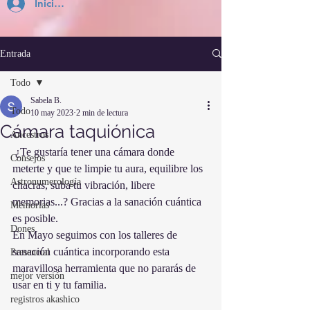
Inicia Sesión
Entrada
Todo
Sabela B.
Todo
10 may 2023
2 min de lectura
Cámara taquiónica
Ancestros
 ¿Te gustaría tener una cámara donde 
Consejos
meterte y que te limpie tu aura, equilibre los 
Astronumerología
chacras, suba tu vibración, libere 
memorias...? Gracias a la sanación cuántica 
Memorias
es posible.
Dones
En Mayo seguimos con los talleres de 
sanación cuántica incorporando esta 
Presencial
maravillosa herramienta que no pararás de 
mejor versión
usar en ti y tu familia.
registros akashico