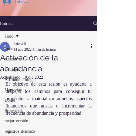
Inicia Sesión
Entrada
Todo
Sabela B.
Todo
14 nov 2022
1 min de lectura
Activación de la
Ancestros
abundancia
Consejos
Actualizado:
10 dic 2022
Astronumerología
El objetivo de esta sesión es ayudarte a 
Memorias
despejar los caminos para conseguir tu 
propósito, a materializar aquellos aspectos 
Dones
financieros que ansías e incrementar la 
Presencial
frecuencia de abundancia y prosperidad. 
mejor versión
registros akashico