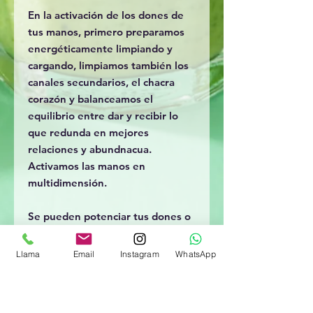
En la activación de los dones de
tus manos, primero preparamos
energéticamente limpiando y
cargando, limpiamos también los
canales secundarios, el chacra
corazón y balanceamos el
equilibrio entre dar y recibir lo
que redunda en mejores
relaciones y abundnacua.
Activamos las manos en
multidimensión.
Se pueden potenciar tus dones o
despertar habilidades adicionales.
Llama
Email
Instagram
WhatsApp
Estudiamos también las causas
por las que las manos dejan de
sentir o no sienten la energía y