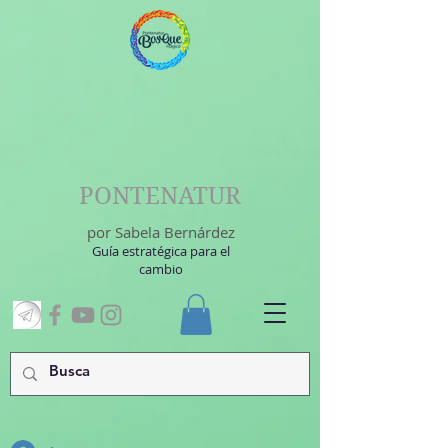
PONTENATUR
por Sabela Bernárdez
Guía estratégica para el
cambio