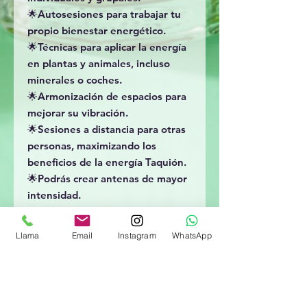
🌟Autosesiones para trabajar tu
propio bienestar energético.
🌟Técnicas para aplicar la energía
en plantas y animales, incluso
minerales o coches.
🌟Armonización de espacios para
mejorar su vibración.
🌟Sesiones a distancia para otras
personas, maximizando los
beneficios de la energía Taquión.
🌟Podrás crear antenas de mayor
intensidad.
El taller incluye:
✅Manual completo con toda la
Llama
Email
Instagram
WhatsApp
información necesaria.
✅ 3 horas de material audiovisual.
✅Diploma de participación
✅ Cuaderno de prácticas.