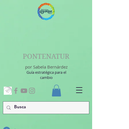
PONTENATUR
por Sabela Bernárdez
Guía estratégica para el
cambio