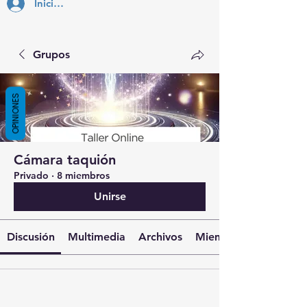
Inicia Sesión
Grupos
OPINIONES
Cámara taquión
Privado
·
8 miembros
Unirse
Discusión
Multimedia
Archivos
Miembros