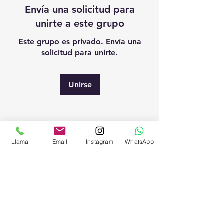
Envía una solicitud para
unirte a este grupo
Este grupo es privado. Envía una
solicitud para unirte.
Unirse
Acerca de
Llama
Email
Instagram
WhatsApp
¡Te damos la bienvenida al grupo!
Vigo/Nigrán (Galicia, España)
Y Online a todo el mundo