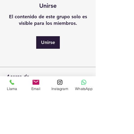
Unirse
El contenido de este grupo solo es
visible para los miembros.
Unirse
Acerca de
🧭 Brújula Estratégica del Mes
Llama
Email
Instagram
WhatsApp
Espacio mensual para comprend
...
Leer más
Vigo/Nigrán (Galicia, España)