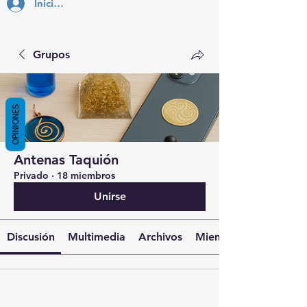
Inicia Sesión
Grupos
OPINIONES
Antenas Taquión
Privado
·
18 miembros
Unirse
Discusión
Multimedia
Archivos
Miembros