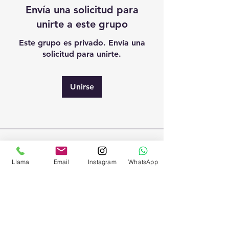
Envía una solicitud para
unirte a este grupo
Este grupo es privado. Envía una
solicitud para unirte.
Unirse
Acerca de
¡Te damos la bienvenida al grupo!
Llama
Email
Instagram
WhatsApp
Puedes conectarte con otro
...
Leer más