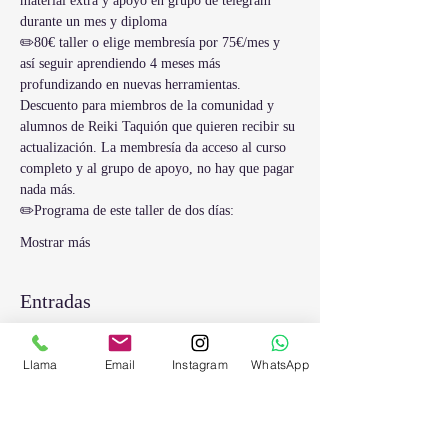
material extra y apoyo en grupo de telegram 
durante un mes y diploma 
✏️80€ taller o elige membresía por 75€/mes y 
así seguir aprendiendo 4 meses más 
profundizando en nuevas herramientas. 
Descuento para miembros de la comunidad y 
alumnos de Reiki Taquión que quieren recibir su 
actualización. La membresía da acceso al curso 
completo y al grupo de apoyo, no hay que pagar 
nada más.
✏️Programa de este taller de dos días:
Mostrar más
Entradas
Venta finalizada
Llama
Email
Instagram
WhatsApp
Tipo de entrada
Módulo suelto