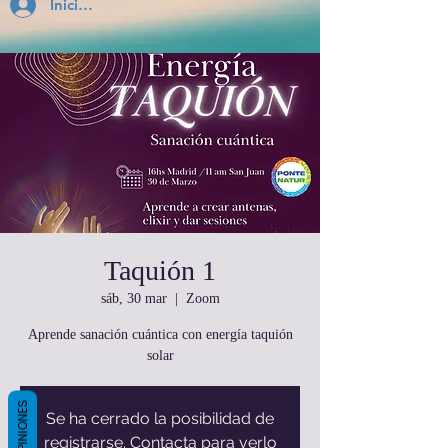
Inicia Sesión
Taquión 1
sáb, 30 mar
  |  
Zoom
Aprende sanación cuántica con energía taquión
solar
OPINIONES
Se ha cerrado la posibilidad de
registrarse. Contacta para verlo