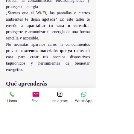
reducir la contaminación electromagnética y 
proteger tu energía. 
¿Sientes que el Wi-Fi, las pantallas o ciertos 
ambientes te dejan agotada? En este taller te 
enseño a 
apantallar tu casa o consulta
, 
protegerte y armonizar tu energía de una forma 
sencilla y accesible.
No necesitas aparatos caros ni conocimientos 
previos: 
usaremos materiales que ya tienes en 
casa
 para crear tus propios dispositivos 
taquiónicos y herramientas de bienestar 
energético.
Qué aprenderás
Qué es la frecuencia Taquión y cómo actúa 
sobre el cuerpo y los espacios.
Llama
Email
Instagram
WhatsApp
Cómo fabricar y activar tus propios 
dispositivos taquión.
Mostrar más