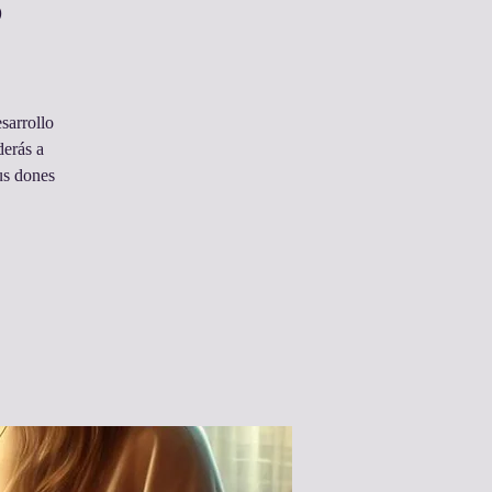
s
sarrollo
derás a
us dones