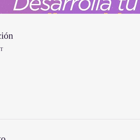
ción
ET
to