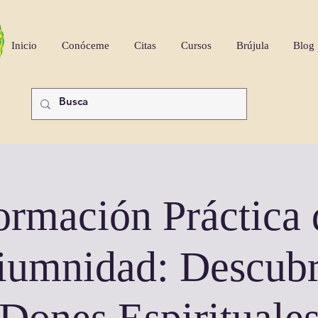
Inicio
Conóceme
Citas
Cursos
Brújula
Blog
ormación Práctica 
umnidad: Descubr