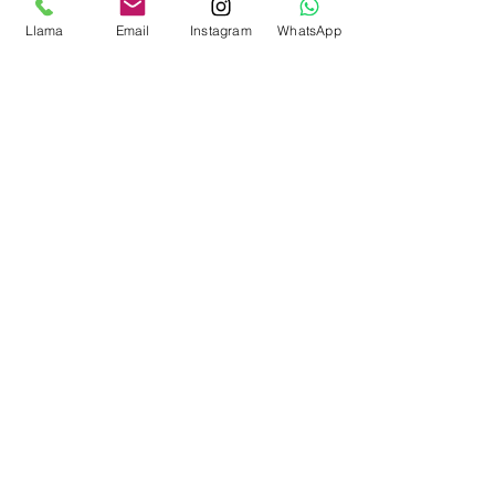
Entradas
Llama
Email
Instagram
WhatsApp
Venta finalizada
Tipo de entrada
Taller Orión
Precio
60,00 €
Compartir este evento
Vigo/Nigrán (Galicia, España)
Y Online a todo el mundo