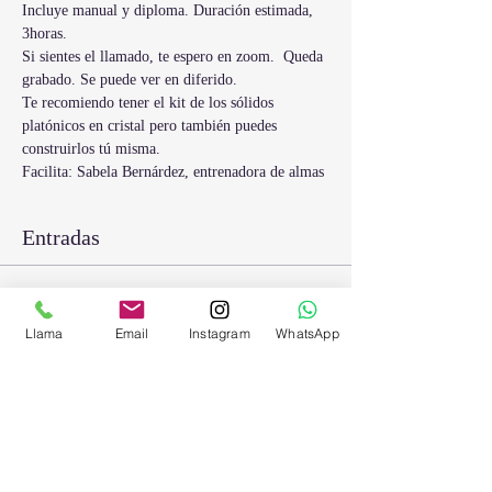
Incluye manual y diploma. Duración estimada, 
3horas. 
Si sientes el llamado, te espero en zoom.  Queda 
grabado. Se puede ver en diferido. 
Te recomiendo tener el kit de los sólidos 
platónicos en cristal pero también puedes 
construirlos tú misma.
Facilita: Sabela Bernárdez, entrenadora de almas
Entradas
Venta finalizada
Llama
Email
Instagram
WhatsApp
Tipo de entrada
Geometría Sagrada
Precio
70,00 €