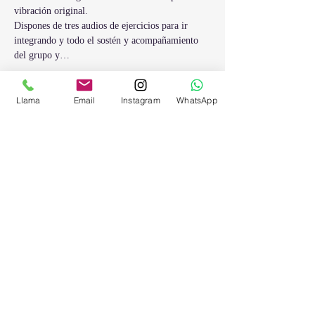
vibración original.
Dispones de tres audios de ejercicios para ir 
integrando y todo el sostén y acompañamiento 
del grupo y…
Mostrar más
Llama
Email
Instagram
WhatsApp
Entradas
Venta finalizada
Tipo de entrada
Sesión grupal C.
Precio
20,00 €
Compartir este evento