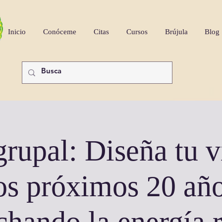
Inicio
Conóceme
Citas
Cursos
Brújula
Blog
grupal: Diseña tu v
os próximos 20 añ