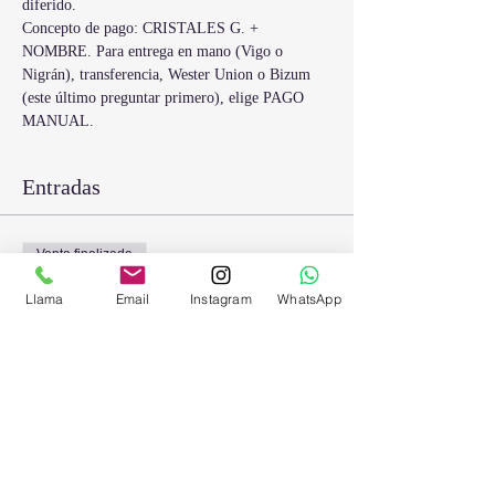
diferido. 
Concepto de pago: CRISTALES G. + 
NOMBRE. Para entrega en mano (Vigo o 
Nigrán), transferencia, Wester Union o Bizum 
(este último preguntar primero), elige PAGO 
MANUAL.
Entradas
Venta finalizada
Tipo de entrada
Llama
Email
Instagram
WhatsApp
Sesión G. Cristales
Precio
13,00 €
Compartir este evento