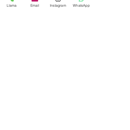
Llama
Email
Instagram
WhatsApp
Venta finalizada
Tipo de entrada
S. Akáshica
Precio
69,00 €
Compartir este evento
Vigo/Nigrán (Galicia, España)
Y Online a todo el mundo