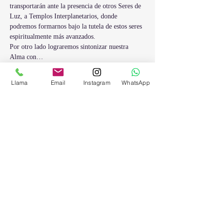
transportarán ante la presencia de otros Seres de 
Luz, a Templos Interplanetarios, donde 
podremos formarnos bajo la tutela de estos seres 
espiritualmente más avanzados.
Por otro lado lograremos sintonizar nuestra 
Alma con…
Mostrar más
Llama
Email
Instagram
WhatsApp
Entradas
Venta finalizada
Tipo de entrada
Registros Egipcios
Precio
76,00 €