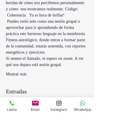
heridas de cómo nos percibimos personalmente 
y cómo  nos mostramos realmente. Código: 
 Coherencia.  Ya es hora de brillar!
 Puedes verlo solo como una sesión grupal o 
aprovechar para ir aprendiendo de forma 
práctica este hermoso lenguaje en la membresia 
Fitness astrológico, donde entras a formar parte 
de la comunidad, estarás sostenida, con reportes 
energéticos y ejercicios.
Si sientes el llamado, te espero en zoom. A ver 
qué nos depara está sesión grupal.
Mostrar más
Entradas
Llama
Email
Instagram
WhatsApp
Venta finalizada
Tipo de entrada
Centro galáctico