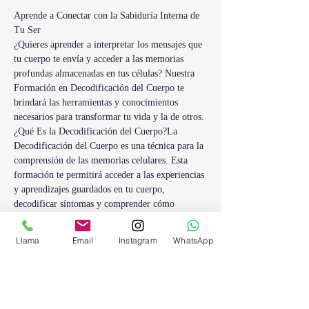
Aprende a Conectar con la Sabiduría Interna de 
Tu Ser
¿Quieres aprender a interpretar los mensajes que 
tu cuerpo te envía y acceder a las memorias 
profundas almacenadas en tus células? Nuestra 
Formación en Decodificación del Cuerpo te 
brindará las herramientas y conocimientos 
necesarios para transformar tu vida y la de otros.
¿Qué Es la Decodificación del Cuerpo?La 
Decodificación del Cuerpo es una técnica para la 
comprensión de las memorias celulares. Esta 
formación te permitirá acceder a las experiencias 
y aprendizajes guardados en tu cuerpo, 
decodificar síntomas y comprender cómo 
optimizar tu vitalidad y bienestar.
¿Qué Aprenderás en Esta Formación?
Llama
Email
Instagram
WhatsApp
- Técnicas de Acceso a Memorias Celulares: 
Aprende a abrir y consultar las memorias 
almacenadas en las células y el agua de tu cuerpo
- Decodificación de Síntomas: Comprende cómo 
interpretar y decodificar los síntomas físicos y 