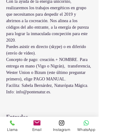
Con la ayuda de la energía unicornio, 
realizaremos los trabajos energéticos en grupo 
que necesitamos para despedir el 2019 y 
abrirnos a la cocreación. Nos alinea a los 
códigos del año entrante, a la energía de pureza 
para lograr la inmaculada concpeción para este 
2020.
Puedes asistir en directo (skype) o en diferido 
(envío de vídeo).  
Concepto de pago: creación.+ NOMBRE. Para 
entrega en mano (Vigo o Nigrán),  transferencia, 
Wester Union o Bizum (este último preguntar 
primero), elige PAGO MANUAL. 
Facilita: Sabela Bernárdez, Naturópata Mágica. 
Info: info@pontenatur.es. 
Entradas
Llama
Email
Instagram
WhatsApp
Venta finalizada