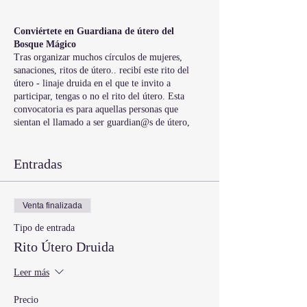
Conviértete en Guardiana de útero del
Bosque Mágico
Tras organizar muchos círculos de mujeres,
sanaciones, ritos de útero.. recibí este rito del
útero - linaje druida en el que te invito a
participar, tengas o no el rito del útero. Esta
convocatoria es para aquellas personas que
sientan el llamado a ser guardian@s de útero,
brindando a otros el rito de útero, realizando
sesiones, siendo facilitadoras de círculos de
mujeres... que quieran incorporarlo en sus
Entradas
terapias, talleres...
MÓDULO 1. Recibe la energía druídica del
Venta finalizada
Bosque Mágico para limpiar, armonizar o activar
tu útero y la semilla que despierta tu poder
Tipo de entrada
creador femenino. Ese día trabajaremos en lo
Rito Útero Druida
que necesite el grupo, y serás sintonizada a esta
maravillosa energía para que puedas hacerte
Leer más
sesiones a ti mism@. Este módulo ya ha sido, si
te interesa, puedes verlo en diferido y luego
Precio
quedamos en zoom para recibir el rito y ver