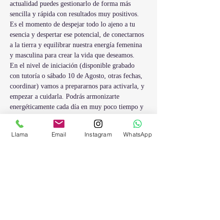
actualidad puedes gestionarlo de forma más 
sencilla y rápida con resultados muy positivos.
Es el momento de despejar todo lo ajeno a tu 
esencia y despertar ese potencial, de conectarnos 
a la tierra y equilibrar nuestra energía femenina 
y masculina para crear la vida que deseamos.
En el nivel de iniciación (disponible grabado 
con tutoría o sábado 10 de Agosto, otras fechas, 
coordinar) vamos a prepararnos para activarla, y 
empezar a cuidarla. Podrás armonizarte 
energéticamente cada día en muy poco tiempo y 
te llevarás un planning de trabajo para 
transformar tu vida en tres semanas con sencillos 
Llama
Email
Instagram
WhatsApp
y cortos ejercicios para prepararte para ir al 
siguiente nivel que tu ser…
Mostrar más
Este evento tiene un grupo. Puedes unirte al
grupo una vez que te registres en el evento.