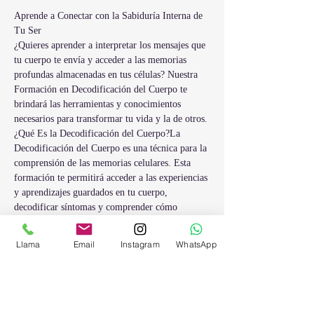
Aprende a Conectar con la Sabiduría Interna de 
Tu Ser
¿Quieres aprender a interpretar los mensajes que 
tu cuerpo te envía y acceder a las memorias 
profundas almacenadas en tus células? Nuestra 
Formación en Decodificación del Cuerpo te 
brindará las herramientas y conocimientos 
necesarios para transformar tu vida y la de otros.
¿Qué Es la Decodificación del Cuerpo?La 
Decodificación del Cuerpo es una técnica para la 
comprensión de las memorias celulares. Esta 
formación te permitirá acceder a las experiencias 
y aprendizajes guardados en tu cuerpo, 
decodificar síntomas y comprender cómo 
optimizar tu vitalidad y bienestar.
¿Qué Aprenderás en Esta Formación?
Llama
Email
Instagram
WhatsApp
- Técnicas de Acceso a Memorias Celulares: 
Aprende a abrir y consultar las memorias 
almacenadas en las células y el agua de tu cuerpo
- Decodificación de Síntomas: Comprende cómo 
interpretar y decodificar los síntomas físicos y 