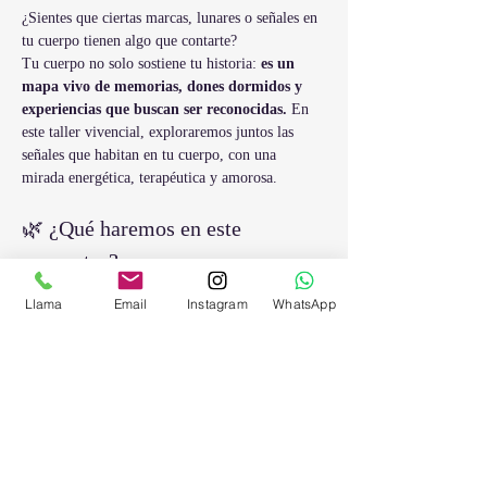
¿Sientes que ciertas marcas, lunares o señales en 
tu cuerpo tienen algo que contarte?
Tu cuerpo no solo sostiene tu historia: 
es un 
mapa vivo de memorias, dones dormidos y 
experiencias que buscan ser reconocidas.
 En 
este taller vivencial, exploraremos juntos las 
señales que habitan en tu cuerpo, con una 
mirada energética, terapéutica y amorosa.
🌿 ¿Qué haremos en este 
encuentro?
1. 
Introducción 
Llama
Email
Instagram
WhatsApp
2. 
Mapa corporal de señales 
Exploraremos zonas clave: rostro, cuello, 
espalda, caderas, manos, pies, pecho...
Mostrar más