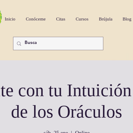
Inicio
Conóceme
Citas
Cursos
Brújula
Blog
e con tu Intuición
de los Oráculos
sáb, 25 ene
  |  
Online