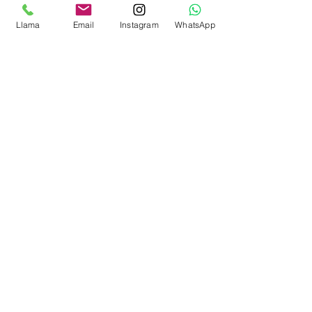
Entradas
Llama
Email
Instagram
WhatsApp
Venta finalizada
Tipo de entrada
Baño de sirena
Precio
30,00 €
Compartir este evento
Vigo/Nigrán (Galicia, España)